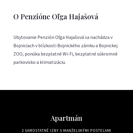
O Penzióne Oľga Hajašová
Ubytovanie Penzión Oľga Hajašová sa nachádza v
Bojniciach v blízkosti Bojnického zámku a Bojnickej
ZOO, ponúka bezplatné Wi-Fi, bezplatné súkromné
parkovisko a klimatizáciu.
Apartmán
2 SAMOSTATNÉ IZBY S MANŽELSKÝMI POSTEĽAMI