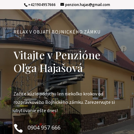
+421904957666
penzion.hajas@gmail.com
RELAX V OBJATÍ BOJNICKÉHO ZÁMKU
Vitajte v Penzióne
Oľga Hajašová
Zažite kúzlo oddychu len niekoľko krokov od
rozprávkového Bojnického zámku. Zarezervujte si
ubytovanie ešte dnes!

0904 957 666