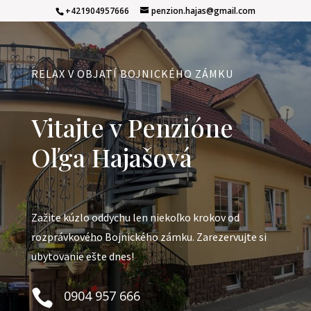
+421904957666
penzion.hajas@gmail.com
RELAX V OBJATÍ BOJNICKÉHO ZÁMKU
Vitajte v Penzióne
Oľga Hajašová
Zažite kúzlo oddychu len niekoľko krokov od
rozprávkového Bojnického zámku. Zarezervujte si
ubytovanie ešte dnes!

0904 957 666