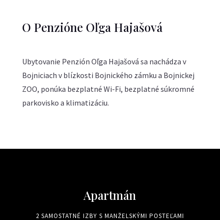
O Penzióne Oľga Hajašová
Ubytovanie Penzión Oľga Hajašová sa nachádza v
Bojniciach v blízkosti Bojnického zámku a Bojnickej
ZOO, ponúka bezplatné Wi-Fi, bezplatné súkromné
parkovisko a klimatizáciu.
Apartmán
2 SAMOSTATNÉ IZBY S MANŽELSKÝMI POSTEĽAMI