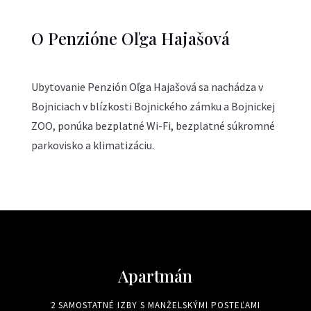
O Penzióne Oľga Hajašová
Ubytovanie Penzión Oľga Hajašová sa nachádza v
Bojniciach v blízkosti Bojnického zámku a Bojnickej
ZOO, ponúka bezplatné Wi-Fi, bezplatné súkromné
parkovisko a klimatizáciu.
Apartmán
2 SAMOSTATNÉ IZBY S MANŽELSKÝMI POSTEĽAMI