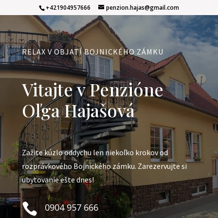
+421904957666
penzion.hajas@gmail.com
RELAX V OBJATÍ BOJNICKÉHO ZÁMKU
Vitajte v Penzióne
Oľga Hajašová
Zažite kúzlo oddychu len niekoľko krokov od
rozprávkového Bojnického zámku. Zarezervujte si
ubytovanie ešte dnes!

0904 957 666