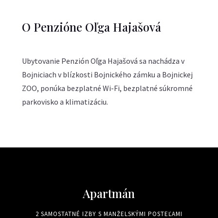
O Penzióne Oľga Hajašová
Ubytovanie Penzión Oľga Hajašová sa nachádza v
Bojniciach v blízkosti Bojnického zámku a Bojnickej
ZOO, ponúka bezplatné Wi-Fi, bezplatné súkromné
parkovisko a klimatizáciu.
Apartmán
2 SAMOSTATNÉ IZBY S MANŽELSKÝMI POSTEĽAMI