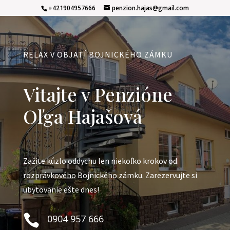
+421904957666
penzion.hajas@gmail.com
RELAX V OBJATÍ BOJNICKÉHO ZÁMKU
Vitajte v Penzióne
Oľga Hajašová
Zažite kúzlo oddychu len niekoľko krokov od
rozprávkového Bojnického zámku. Zarezervujte si
ubytovanie ešte dnes!

0904 957 666