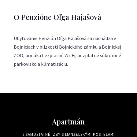
O Penzióne Oľga Hajašová
Ubytovanie Penzión Oľga Hajašová sa nachádza v
Bojniciach v blízkosti Bojnického zámku a Bojnickej
ZOO, ponúka bezplatné Wi-Fi, bezplatné súkromné
parkovisko a klimatizáciu.
Apartmán
2 SAMOSTATNÉ IZBY S MANŽELSKÝMI POSTEĽAMI