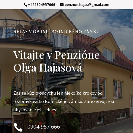
+421904957666
penzion.hajas@gmail.com
RELAX V OBJATÍ BOJNICKÉHO ZÁMKU
Vitajte v Penzióne
Oľga Hajašová
Zažite kúzlo oddychu len niekoľko krokov od
rozprávkového Bojnického zámku. Zarezervujte si
ubytovanie ešte dnes!

0904 957 666