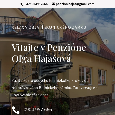
+421904957666
penzion.hajas@gmail.com
RELAX V OBJATÍ BOJNICKÉHO ZÁMKU
Vitajte v Penzióne
Oľga Hajašová
Zažite kúzlo oddychu len niekoľko krokov od
rozprávkového Bojnického zámku. Zarezervujte si
ubytovanie ešte dnes!

0904 957 666