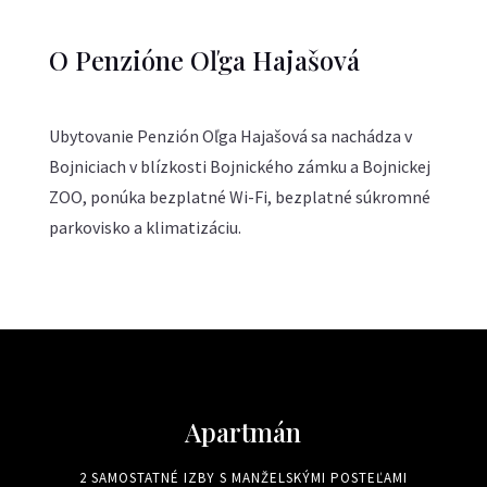
O Penzióne Oľga Hajašová
Ubytovanie Penzión Oľga Hajašová sa nachádza v
Bojniciach v blízkosti Bojnického zámku a Bojnickej
ZOO, ponúka bezplatné Wi-Fi, bezplatné súkromné
parkovisko a klimatizáciu.
Apartmán
2 SAMOSTATNÉ IZBY S MANŽELSKÝMI POSTEĽAMI