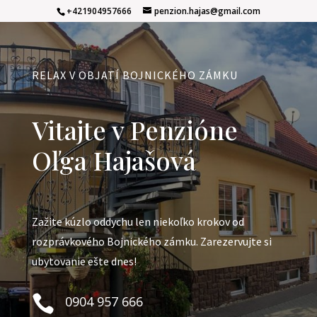
+421904957666
penzion.hajas@gmail.com
RELAX V OBJATÍ BOJNICKÉHO ZÁMKU
Vitajte v Penzióne
Oľga Hajašová
Zažite kúzlo oddychu len niekoľko krokov od
rozprávkového Bojnického zámku. Zarezervujte si
ubytovanie ešte dnes!

0904 957 666