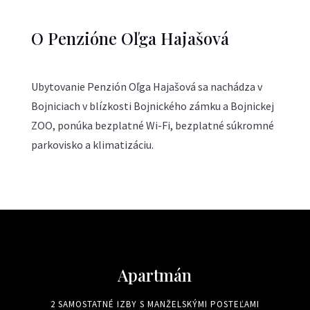
O Penzióne Oľga Hajašová
Ubytovanie Penzión Oľga Hajašová sa nachádza v
Bojniciach v blízkosti Bojnického zámku a Bojnickej
ZOO, ponúka bezplatné Wi-Fi, bezplatné súkromné
parkovisko a klimatizáciu.
Apartmán
2 SAMOSTATNÉ IZBY S MANŽELSKÝMI POSTEĽAMI