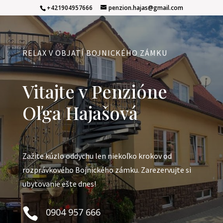
+421904957666
penzion.hajas@gmail.com
RELAX V OBJATÍ BOJNICKÉHO ZÁMKU
Vitajte v Penzióne
Oľga Hajašová
Zažite kúzlo oddychu len niekoľko krokov od
rozprávkového Bojnického zámku. Zarezervujte si
ubytovanie ešte dnes!

0904 957 666