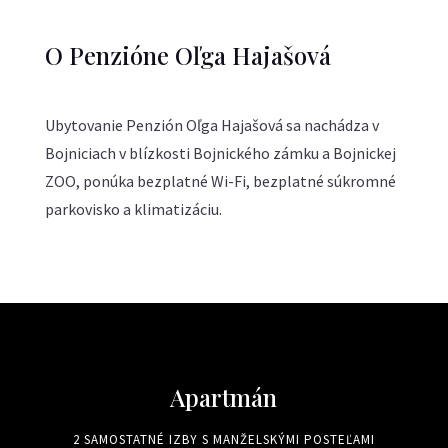
O Penzióne Oľga Hajašová
Ubytovanie Penzión Oľga Hajašová sa nachádza v
Bojniciach v blízkosti Bojnického zámku a Bojnickej
ZOO, ponúka bezplatné Wi-Fi, bezplatné súkromné
parkovisko a klimatizáciu.
Apartmán
2 SAMOSTATNÉ IZBY S MANŽELSKÝMI POSTEĽAMI