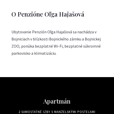
O Penzióne Oľga Hajašová
Ubytovanie Penzión Oľga Hajašová sa nachádza v
Bojniciach v blízkosti Bojnického zámku a Bojnickej
ZOO, ponúka bezplatné Wi-Fi, bezplatné súkromné
parkovisko a klimatizáciu.
Apartmán
2 SAMOSTATNÉ IZBY S MANŽELSKÝMI POSTEĽAMI