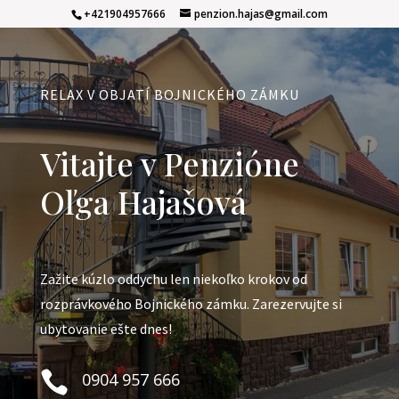
+421904957666
penzion.hajas@gmail.com
RELAX V OBJATÍ BOJNICKÉHO ZÁMKU
Vitajte v Penzióne
Oľga Hajašová
Zažite kúzlo oddychu len niekoľko krokov od
rozprávkového Bojnického zámku. Zarezervujte si
ubytovanie ešte dnes!

0904 957 666