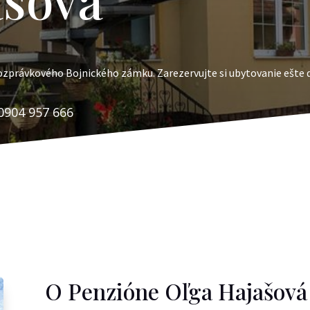
rozprávkového Bojnického zámku. Zarezervujte si ubytovanie ešte 
0904 957 666
O Penzióne Oľga Hajašová