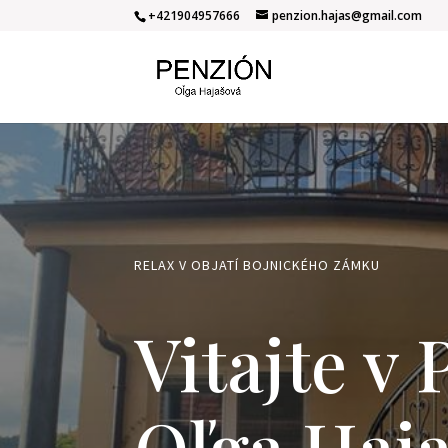
+421904957666
penzion.hajas@gmail.com
RELAX V OBJATÍ BOJNICKÉHO ZÁMKU
Vitajte v
Oľga Haj