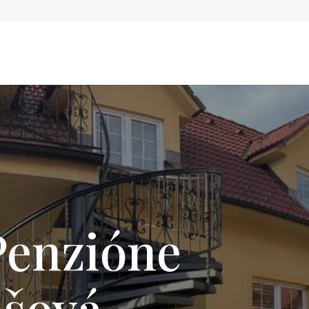
 Penzióne
ašová