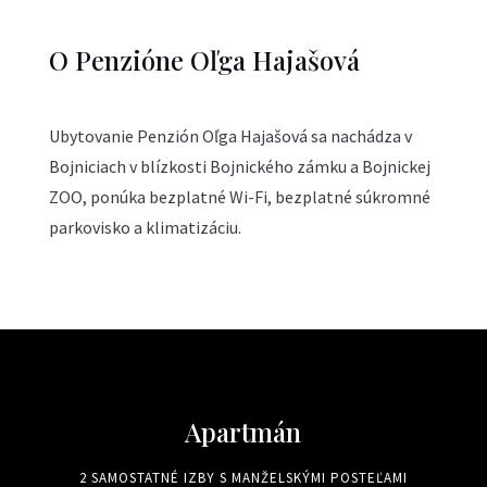
O Penzióne Oľga Hajašová
Ubytovanie Penzión Oľga Hajašová sa nachádza v
Bojniciach v blízkosti Bojnického zámku a Bojnickej
ZOO, ponúka bezplatné Wi-Fi, bezplatné súkromné
parkovisko a klimatizáciu.
Apartmán
2 SAMOSTATNÉ IZBY S MANŽELSKÝMI POSTEĽAMI