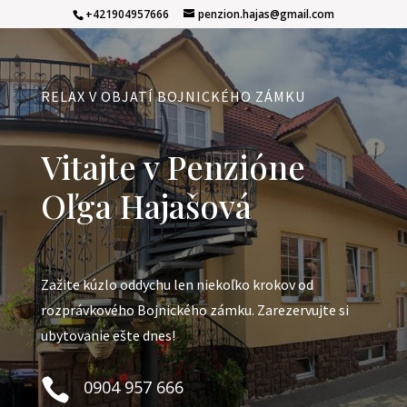
+421904957666
penzion.hajas@gmail.com
RELAX V OBJATÍ BOJNICKÉHO ZÁMKU
Vitajte v Penzióne
Oľga Hajašová
Zažite kúzlo oddychu len niekoľko krokov od
rozprávkového Bojnického zámku. Zarezervujte si
ubytovanie ešte dnes!

0904 957 666