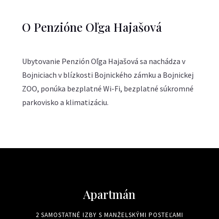
O Penzióne Oľga Hajašová
Ubytovanie Penzión Oľga Hajašová sa nachádza v
Bojniciach v blízkosti Bojnického zámku a Bojnickej
ZOO, ponúka bezplatné Wi-Fi, bezplatné súkromné
parkovisko a klimatizáciu.
Apartmán
2 SAMOSTATNÉ IZBY S MANŽELSKÝMI POSTEĽAMI