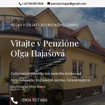
+421904957666
penzion.hajas@gmail.com
RELAX V OBJATÍ BOJNICKÉHO ZÁMKU
Vitajte v Penzióne
Oľga Hajašová
Zažite kúzlo oddychu len niekoľko krokov od
rozprávkového Bojnického zámku. Zarezervujte si
ubytovanie ešte dnes!

0904 957 666