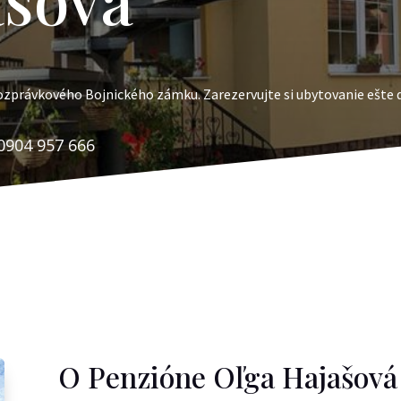
rozprávkového Bojnického zámku. Zarezervujte si ubytovanie ešte 
0904 957 666
O Penzióne Oľga Hajašová