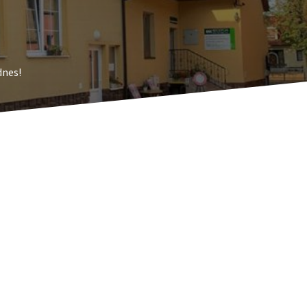
dnes!