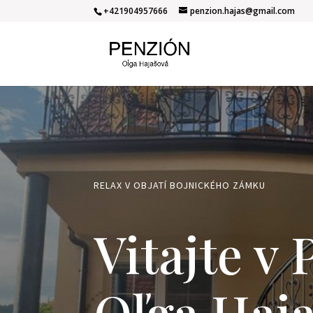
+421904957666
penzion.hajas@gmail.com
RELAX V OBJATÍ BOJNICKÉHO ZÁMKU
Vitajte v
Oľga Haj