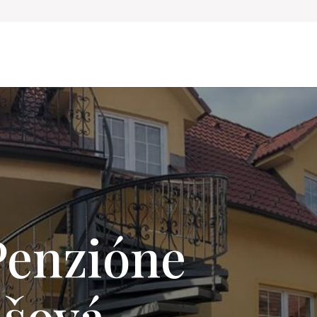
 Penzióne
ašová