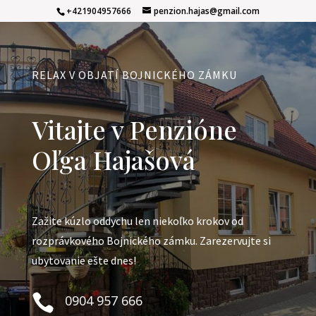
+421904957666
penzion.hajas@gmail.com
RELAX V OBJATÍ BOJNICKÉHO ZÁMKU
Vitajte v Penzióne
Oľga Hajašová
Zažite kúzlo oddychu len niekoľko krokov od
rozprávkového Bojnického zámku. Zarezervujte si
ubytovanie ešte dnes!

0904 957 666