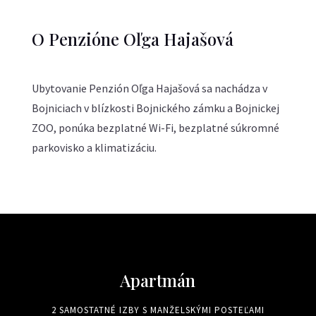
O Penzióne Oľga Hajašová
Ubytovanie Penzión Oľga Hajašová sa nachádza v
Bojniciach v blízkosti Bojnického zámku a Bojnickej
ZOO, ponúka bezplatné Wi-Fi, bezplatné súkromné
parkovisko a klimatizáciu.
Apartmán
2 SAMOSTATNÉ IZBY S MANŽELSKÝMI POSTEĽAMI