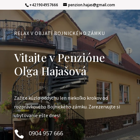
+421904957666
penzion.hajas@gmail.com
RELAX V OBJATÍ BOJNICKÉHO ZÁMKU
Vitajte v Penzióne
Oľga Hajašová
Zažite kúzlo oddychu len niekoľko krokov od
rozprávkového Bojnického zámku. Zarezervujte si
ubytovanie ešte dnes!

0904 957 666