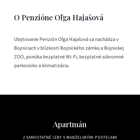
O Penzióne Oľga Hajašová
Ubytovanie Penzión Oľga Hajašová sa nachádza v
Bojniciach v blízkosti Bojnického zámku a Bojnickej
ZOO, ponúka bezplatné Wi-Fi, bezplatné súkromné
parkovisko a klimatizáciu.
Apartmán
2 SAMOSTATNÉ IZBY S MANŽELSKÝMI POSTEĽAMI