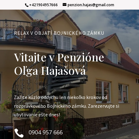
+421904957666
penzion.hajas@gmail.com
RELAX V OBJATÍ BOJNICKÉHO ZÁMKU
Vitajte v Penzióne
Oľga Hajašová
Zažite kúzlo oddychu len niekoľko krokov od
rozprávkového Bojnického zámku. Zarezervujte si
ubytovanie ešte dnes!

0904 957 666