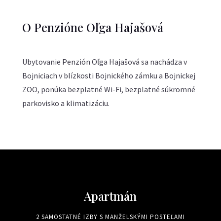
O Penzióne Oľga Hajašová
Ubytovanie Penzión Oľga Hajašová sa nachádza v
Bojniciach v blízkosti Bojnického zámku a Bojnickej
ZOO, ponúka bezplatné Wi-Fi, bezplatné súkromné
parkovisko a klimatizáciu.
Apartmán
2 SAMOSTATNÉ IZBY S MANŽELSKÝMI POSTEĽAMI