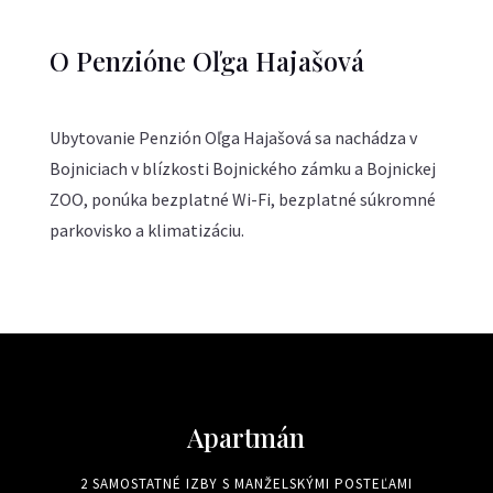
O Penzióne Oľga Hajašová
Ubytovanie Penzión Oľga Hajašová sa nachádza v
Bojniciach v blízkosti Bojnického zámku a Bojnickej
ZOO, ponúka bezplatné Wi-Fi, bezplatné súkromné
parkovisko a klimatizáciu.
Apartmán
2 SAMOSTATNÉ IZBY S MANŽELSKÝMI POSTEĽAMI