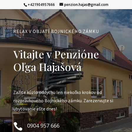
+421904957666
penzion.hajas@gmail.com
RELAX V OBJATÍ BOJNICKÉHO ZÁMKU
Vitajte v Penzióne
Oľga Hajašová
Zažite kúzlo oddychu len niekoľko krokov od
rozprávkového Bojnického zámku. Zarezervujte si
ubytovanie ešte dnes!

0904 957 666