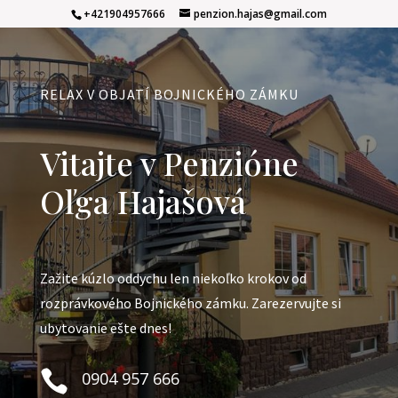
+421904957666
penzion.hajas@gmail.com
RELAX V OBJATÍ BOJNICKÉHO ZÁMKU
Vitajte v Penzióne
Oľga Hajašová
Zažite kúzlo oddychu len niekoľko krokov od
rozprávkového Bojnického zámku. Zarezervujte si
ubytovanie ešte dnes!

0904 957 666