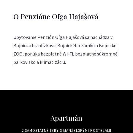
O Penzióne Oľga Hajašová
Ubytovanie Penzión Oľga Hajašová sa nachádza v
Bojniciach v blízkosti Bojnického zámku a Bojnickej
ZOO, ponúka bezplatné Wi-Fi, bezplatné súkromné
parkovisko a klimatizáciu.
Apartmán
2 SAMOSTATNÉ IZBY S MANŽELSKÝMI POSTEĽAMI