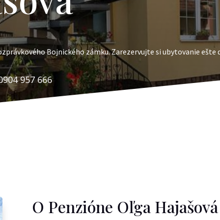
rozprávkového Bojnického zámku. Zarezervujte si ubytovanie ešte 
0904 957 666
O Penzióne Oľga Hajašová