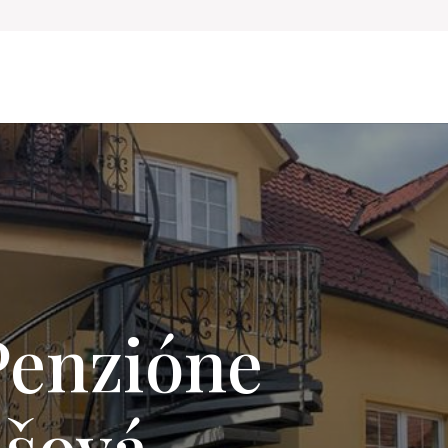
 Penzióne
ašová