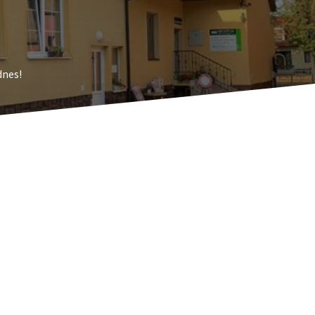
dnes!