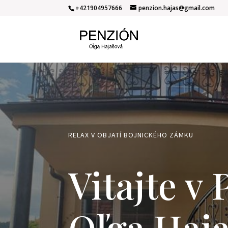
+421904957666
penzion.hajas@gmail.com
RELAX V OBJATÍ BOJNICKÉHO ZÁMKU
Vitajte v
Oľga Haj