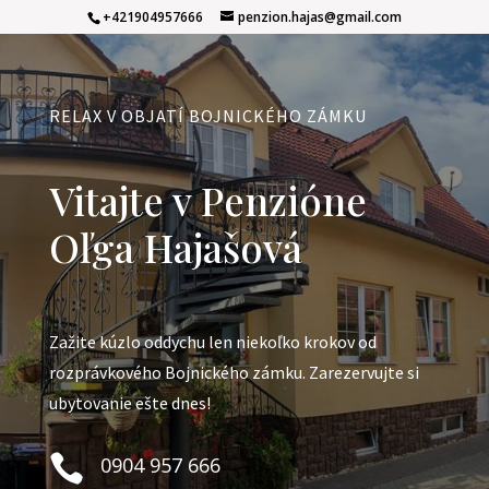
+421904957666
penzion.hajas@gmail.com
RELAX V OBJATÍ BOJNICKÉHO ZÁMKU
Vitajte v Penzióne
Oľga Hajašová
Zažite kúzlo oddychu len niekoľko krokov od
rozprávkového Bojnického zámku. Zarezervujte si
ubytovanie ešte dnes!

0904 957 666