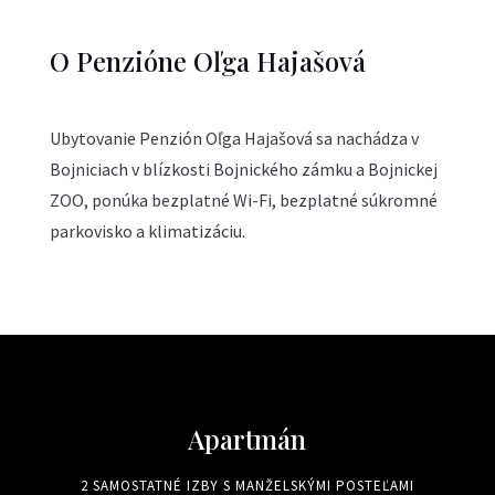
O Penzióne Oľga Hajašová
Ubytovanie Penzión Oľga Hajašová sa nachádza v
Bojniciach v blízkosti Bojnického zámku a Bojnickej
ZOO, ponúka bezplatné Wi-Fi, bezplatné súkromné
parkovisko a klimatizáciu.
Apartmán
2 SAMOSTATNÉ IZBY S MANŽELSKÝMI POSTEĽAMI