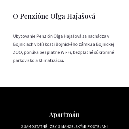
O Penzióne Oľga Hajašová
Ubytovanie Penzión Oľga Hajašová sa nachádza v
Bojniciach v blízkosti Bojnického zámku a Bojnickej
ZOO, ponúka bezplatné Wi-Fi, bezplatné súkromné
parkovisko a klimatizáciu.
Apartmán
2 SAMOSTATNÉ IZBY S MANŽELSKÝMI POSTEĽAMI