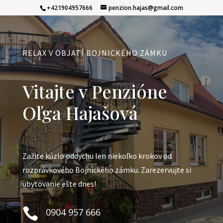
+421904957666
penzion.hajas@gmail.com
RELAX V OBJATÍ BOJNICKÉHO ZÁMKU
Vitajte v Penzióne
Oľga Hajašová
Zažite kúzlo oddychu len niekoľko krokov od
rozprávkového Bojnického zámku. Zarezervujte si
ubytovanie ešte dnes!

0904 957 666