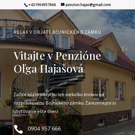
+421904957666
penzion.hajas@gmail.com
RELAX V OBJATÍ BOJNICKÉHO ZÁMKU
Vitajte v Penzióne
Oľga Hajašová
Zažite kúzlo oddychu len niekoľko krokov od
rozprávkového Bojnického zámku. Zarezervujte si
ubytovanie ešte dnes!

0904 957 666