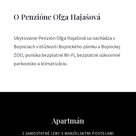
O Penzióne Oľga Hajašová
Ubytovanie Penzión Oľga Hajašová sa nachádza v
Bojniciach v blízkosti Bojnického zámku a Bojnickej
ZOO, ponúka bezplatné Wi-Fi, bezplatné súkromné
parkovisko a klimatizáciu.
Apartmán
2 SAMOSTATNÉ IZBY S MANŽELSKÝMI POSTEĽAMI