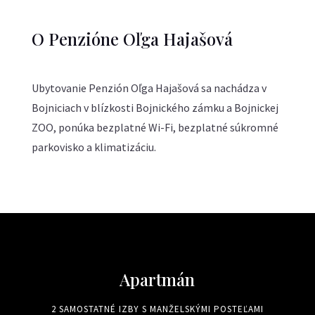
O Penzióne Oľga Hajašová
Ubytovanie Penzión Oľga Hajašová sa nachádza v
Bojniciach v blízkosti Bojnického zámku a Bojnickej
ZOO, ponúka bezplatné Wi-Fi, bezplatné súkromné
parkovisko a klimatizáciu.
Apartmán
2 SAMOSTATNÉ IZBY S MANŽELSKÝMI POSTEĽAMI