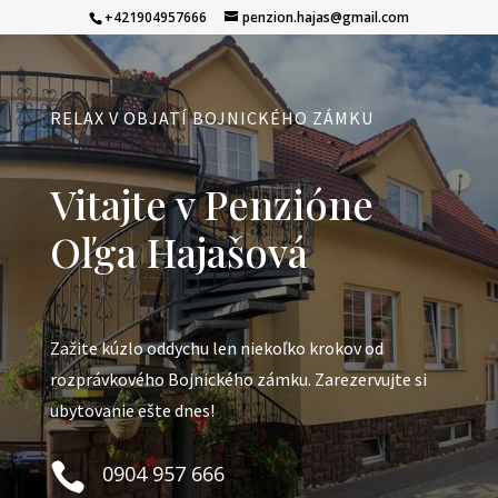
+421904957666
penzion.hajas@gmail.com
RELAX V OBJATÍ BOJNICKÉHO ZÁMKU
Vitajte v Penzióne
Oľga Hajašová
Zažite kúzlo oddychu len niekoľko krokov od
rozprávkového Bojnického zámku. Zarezervujte si
ubytovanie ešte dnes!

0904 957 666