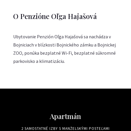
O Penzióne Oľga Hajašová
Ubytovanie Penzión Oľga Hajašová sa nachádza v
Bojniciach v blízkosti Bojnického zámku a Bojnickej
ZOO, ponúka bezplatné Wi-Fi, bezplatné súkromné
parkovisko a klimatizáciu.
Apartmán
2 SAMOSTATNÉ IZBY S MANŽELSKÝMI POSTEĽAMI