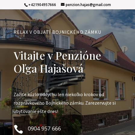
+421904957666
penzion.hajas@gmail.com
RELAX V OBJATÍ BOJNICKÉHO ZÁMKU
Vitajte v Penzióne
Oľga Hajašová
Zažite kúzlo oddychu len niekoľko krokov od
rozprávkového Bojnického zámku. Zarezervujte si
ubytovanie ešte dnes!

0904 957 666