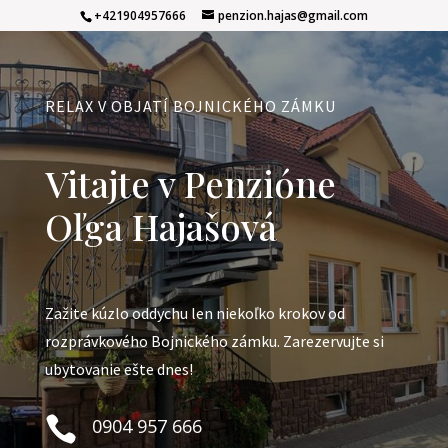
+421904957666
penzion.hajas@gmail.com
RELAX V OBJATÍ BOJNICKÉHO ZÁMKU
Vitajte v Penzióne
Oľga Hajašová
Zažite kúzlo oddychu len niekoľko krokov od
rozprávkového Bojnického zámku. Zarezervujte si
ubytovanie ešte dnes!

0904 957 666