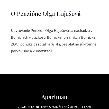
O Penzióne Oľga Hajašová
Ubytovanie Penzión Oľga Hajašová sa nachádza v
Bojniciach v blízkosti Bojnického zámku a Bojnickej
ZOO, ponúka bezplatné Wi-Fi, bezplatné súkromné
parkovisko a klimatizáciu.
Apartmán
2 SAMOSTATNÉ IZBY S MANŽELSKÝMI POSTEĽAMI