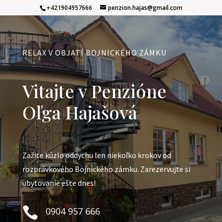
+421904957666
penzion.hajas@gmail.com
RELAX V OBJATÍ BOJNICKÉHO ZÁMKU
Vitajte v Penzióne
Oľga Hajašová
Zažite kúzlo oddychu len niekoľko krokov od
rozprávkového Bojnického zámku. Zarezervujte si
ubytovanie ešte dnes!

0904 957 666