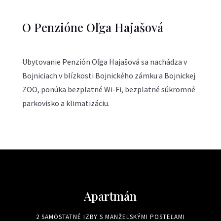
O Penzióne Oľga Hajašová
Ubytovanie Penzión Oľga Hajašová sa nachádza v
Bojniciach v blízkosti Bojnického zámku a Bojnickej
ZOO, ponúka bezplatné Wi-Fi, bezplatné súkromné
parkovisko a klimatizáciu.
Apartmán
2 SAMOSTATNÉ IZBY S MANŽELSKÝMI POSTEĽAMI