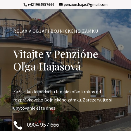
+421904957666
penzion.hajas@gmail.com
RELAX V OBJATÍ BOJNICKÉHO ZÁMKU
Vitajte v Penzióne
Oľga Hajašová
Zažite kúzlo oddychu len niekoľko krokov od
rozprávkového Bojnického zámku. Zarezervujte si
ubytovanie ešte dnes!

0904 957 666