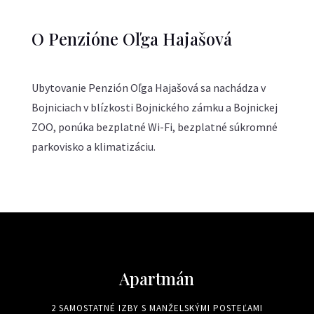
O Penzióne Oľga Hajašová
Ubytovanie Penzión Oľga Hajašová sa nachádza v
Bojniciach v blízkosti Bojnického zámku a Bojnickej
ZOO, ponúka bezplatné Wi-Fi, bezplatné súkromné
parkovisko a klimatizáciu.
Apartmán
2 SAMOSTATNÉ IZBY S MANŽELSKÝMI POSTEĽAMI