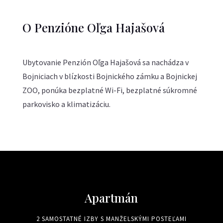
O Penzióne Oľga Hajašová
Ubytovanie Penzión Oľga Hajašová sa nachádza v
Bojniciach v blízkosti Bojnického zámku a Bojnickej
ZOO, ponúka bezplatné Wi-Fi, bezplatné súkromné
parkovisko a klimatizáciu.
Apartmán
2 SAMOSTATNÉ IZBY S MANŽELSKÝMI POSTEĽAMI