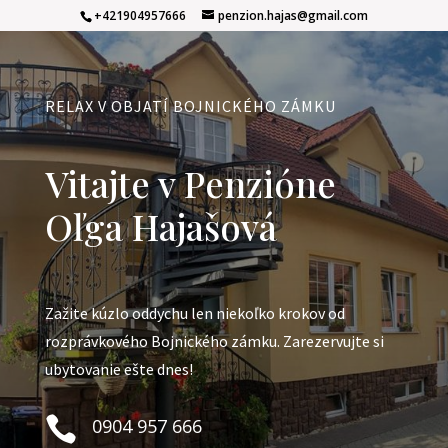
+421904957666
penzion.hajas@gmail.com
RELAX V OBJATÍ BOJNICKÉHO ZÁMKU
Vitajte v Penzióne
Oľga Hajašová
Zažite kúzlo oddychu len niekoľko krokov od
rozprávkového Bojnického zámku. Zarezervujte si
ubytovanie ešte dnes!

0904 957 666