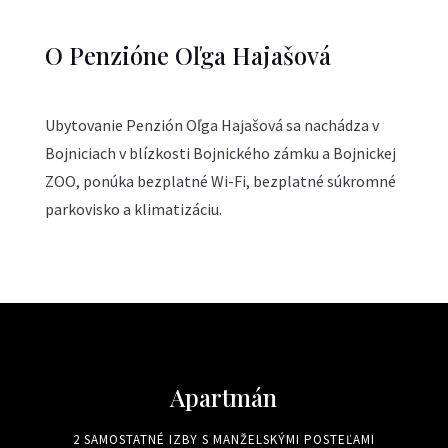
O Penzióne Oľga Hajašová
Ubytovanie Penzión Oľga Hajašová sa nachádza v
Bojniciach v blízkosti Bojnického zámku a Bojnickej
ZOO, ponúka bezplatné Wi-Fi, bezplatné súkromné
parkovisko a klimatizáciu.
Apartmán
2 SAMOSTATNÉ IZBY S MANŽELSKÝMI POSTEĽAMI