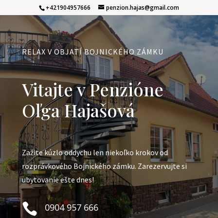
+421904957666
penzion.hajas@gmail.com
RELAX V OBJATÍ BOJNICKÉHO ZÁMKU
Vitajte v Penzióne
Oľga Hajašová
Zažite kúzlo oddychu len niekoľko krokov od
rozprávkového Bojnického zámku. Zarezervujte si
ubytovanie ešte dnes!

0904 957 666