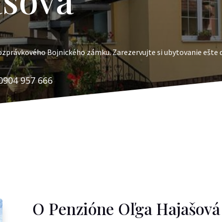
rozprávkového Bojnického zámku. Zarezervujte si ubytovanie ešte 
0904 957 666
O Penzióne Oľga Hajašová