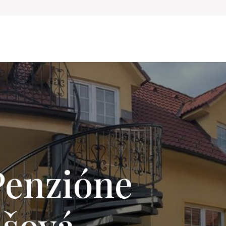
 Penzióne
ašová