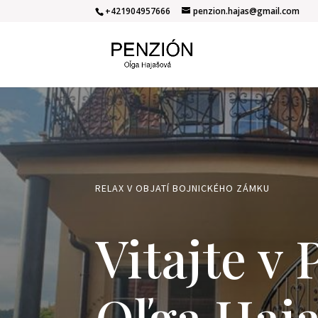
+421904957666
penzion.hajas@gmail.com
RELAX V OBJATÍ BOJNICKÉHO ZÁMKU
Vitajte v
Oľga Haj