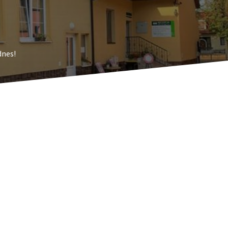
dnes!