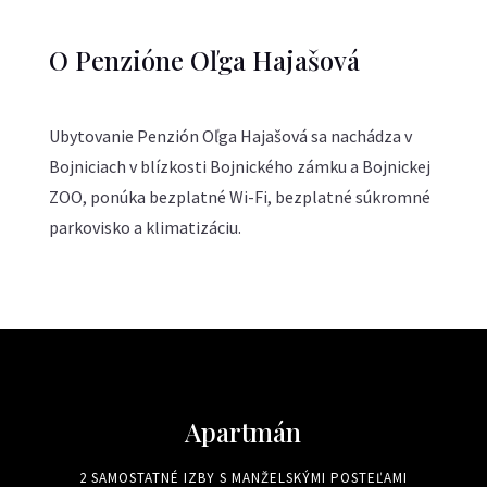
O Penzióne Oľga Hajašová
Ubytovanie Penzión Oľga Hajašová sa nachádza v
Bojniciach v blízkosti Bojnického zámku a Bojnickej
ZOO, ponúka bezplatné Wi-Fi, bezplatné súkromné
parkovisko a klimatizáciu.
Apartmán
2 SAMOSTATNÉ IZBY S MANŽELSKÝMI POSTEĽAMI