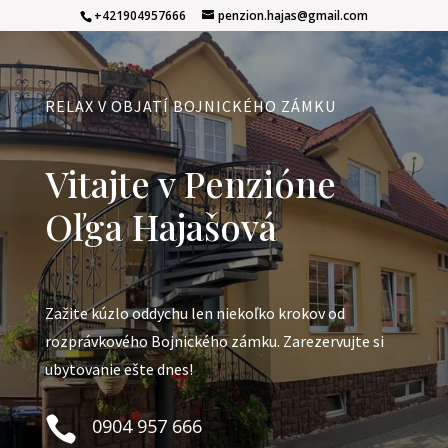
+421904957666
penzion.hajas@gmail.com
RELAX V OBJATÍ BOJNICKÉHO ZÁMKU
Vitajte v Penzióne
Oľga Hajašová
Zažite kúzlo oddychu len niekoľko krokov od
rozprávkového Bojnického zámku. Zarezervujte si
ubytovanie ešte dnes!

0904 957 666