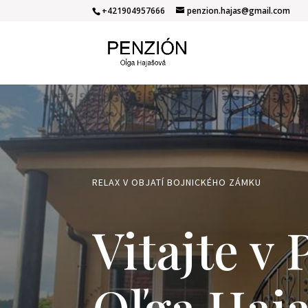
+421904957666
penzion.hajas@gmail.com
RELAX V OBJATÍ BOJNICKÉHO ZÁMKU
Vitajte v
Oľga Haj