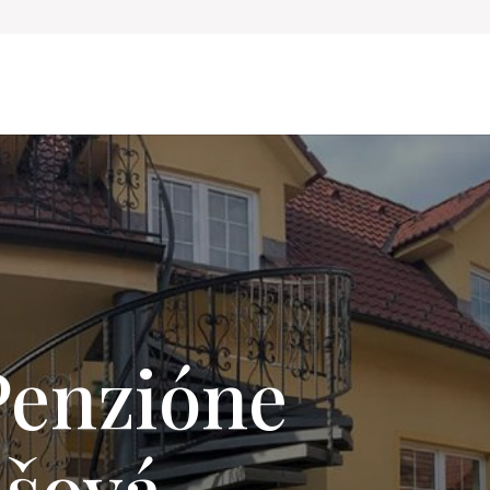
 Penzióne
ašová