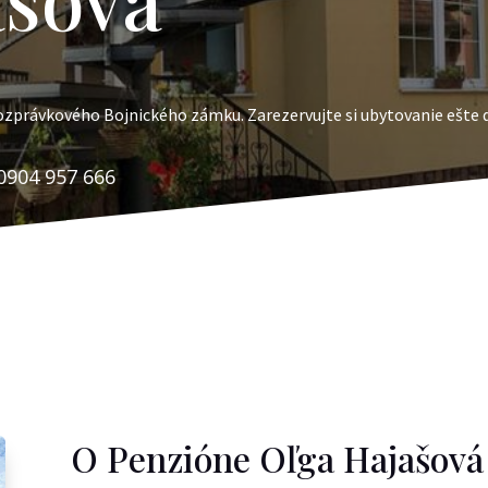
rozprávkového Bojnického zámku. Zarezervujte si ubytovanie ešte 
0904 957 666
O Penzióne Oľga Hajašová