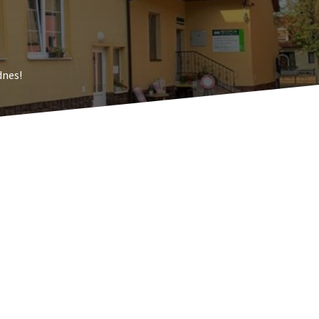
dnes!