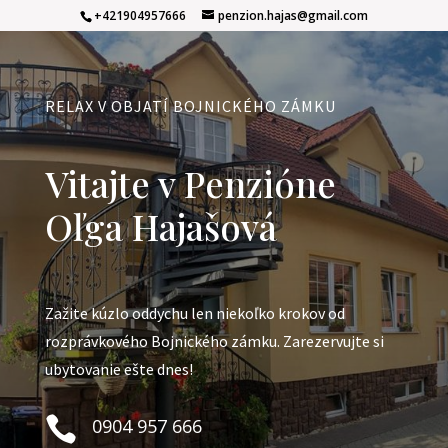
+421904957666
penzion.hajas@gmail.com
RELAX V OBJATÍ BOJNICKÉHO ZÁMKU
Vitajte v Penzióne
Oľga Hajašová
Zažite kúzlo oddychu len niekoľko krokov od
rozprávkového Bojnického zámku. Zarezervujte si
ubytovanie ešte dnes!

0904 957 666