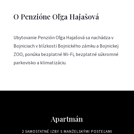
O Penzióne Oľga Hajašová
Ubytovanie Penzión Oľga Hajašová sa nachádza v
Bojniciach v blízkosti Bojnického zámku a Bojnickej
ZOO, ponúka bezplatné Wi-Fi, bezplatné súkromné
parkovisko a klimatizáciu.
Apartmán
2 SAMOSTATNÉ IZBY S MANŽELSKÝMI POSTEĽAMI