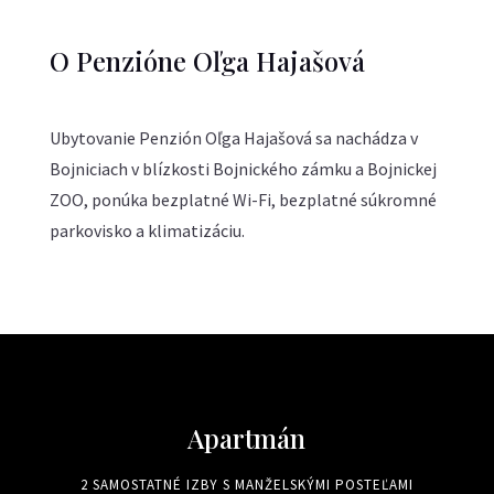
O Penzióne Oľga Hajašová
Ubytovanie Penzión Oľga Hajašová sa nachádza v
Bojniciach v blízkosti Bojnického zámku a Bojnickej
ZOO, ponúka bezplatné Wi-Fi, bezplatné súkromné
parkovisko a klimatizáciu.
Apartmán
2 SAMOSTATNÉ IZBY S MANŽELSKÝMI POSTEĽAMI