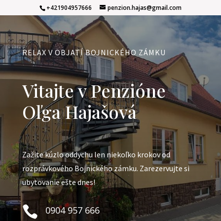
+421904957666
penzion.hajas@gmail.com
RELAX V OBJATÍ BOJNICKÉHO ZÁMKU
Vitajte v Penzióne
Oľga Hajašová
Zažite kúzlo oddychu len niekoľko krokov od
rozprávkového Bojnického zámku. Zarezervujte si
ubytovanie ešte dnes!

0904 957 666