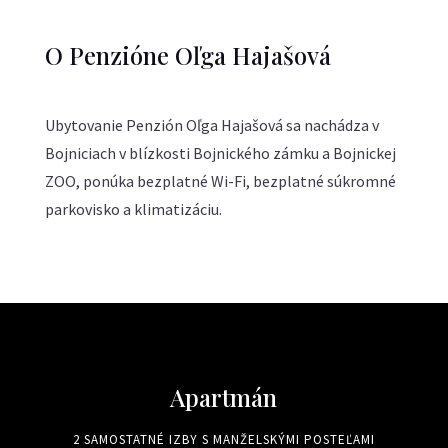
O Penzióne Oľga Hajašová
Ubytovanie Penzión Oľga Hajašová sa nachádza v
Bojniciach v blízkosti Bojnického zámku a Bojnickej
ZOO, ponúka bezplatné Wi-Fi, bezplatné súkromné
parkovisko a klimatizáciu.
Apartmán
2 SAMOSTATNÉ IZBY S MANŽELSKÝMI POSTEĽAMI