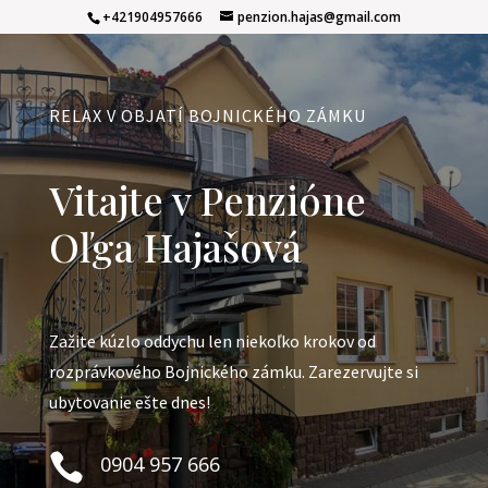
+421904957666
penzion.hajas@gmail.com
RELAX V OBJATÍ BOJNICKÉHO ZÁMKU
Vitajte v Penzióne
Oľga Hajašová
Zažite kúzlo oddychu len niekoľko krokov od
rozprávkového Bojnického zámku. Zarezervujte si
ubytovanie ešte dnes!

0904 957 666