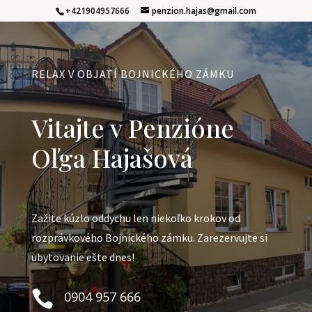
+421904957666
penzion.hajas@gmail.com
RELAX V OBJATÍ BOJNICKÉHO ZÁMKU
Vitajte v Penzióne
Oľga Hajašová
Zažite kúzlo oddychu len niekoľko krokov od
rozprávkového Bojnického zámku. Zarezervujte si
ubytovanie ešte dnes!

0904 957 666