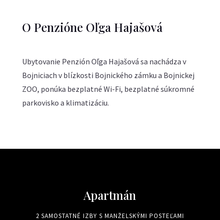
O Penzióne Oľga Hajašová
Ubytovanie Penzión Oľga Hajašová sa nachádza v
Bojniciach v blízkosti Bojnického zámku a Bojnickej
ZOO, ponúka bezplatné Wi-Fi, bezplatné súkromné
parkovisko a klimatizáciu.
Apartmán
2 SAMOSTATNÉ IZBY S MANŽELSKÝMI POSTEĽAMI