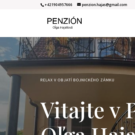
+421904957666
penzion.hajas@gmail.com
RELAX V OBJATÍ BOJNICKÉHO ZÁMKU
Vitajte v
Oľga Haj