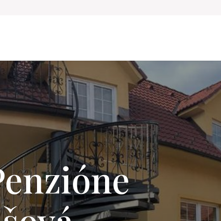
 Penzióne
ašová