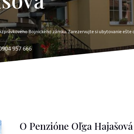
rozprávkového Bojnického zámku. Zarezervujte si ubytovanie ešte 
0904 957 666
O Penzióne Oľga Hajašová