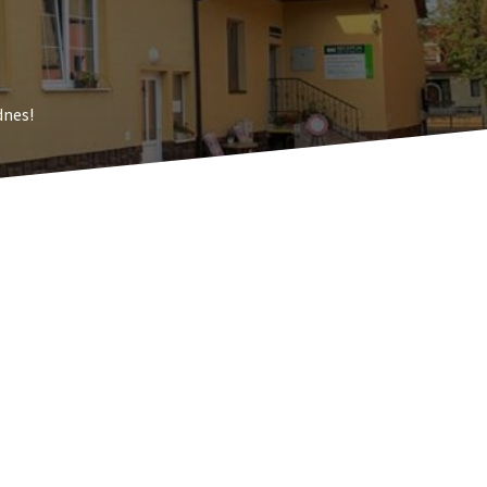
dnes!