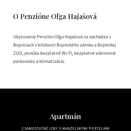
O Penzióne Oľga Hajašová
Ubytovanie Penzión Oľga Hajašová sa nachádza v
Bojniciach v blízkosti Bojnického zámku a Bojnickej
ZOO, ponúka bezplatné Wi-Fi, bezplatné súkromné
parkovisko a klimatizáciu.
Apartmán
2 SAMOSTATNÉ IZBY S MANŽELSKÝMI POSTEĽAMI