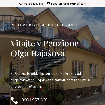
+421904957666
penzion.hajas@gmail.com
RELAX V OBJATÍ BOJNICKÉHO ZÁMKU
Vitajte v Penzióne
Oľga Hajašová
Zažite kúzlo oddychu len niekoľko krokov od
rozprávkového Bojnického zámku. Zarezervujte si
ubytovanie ešte dnes!

0904 957 666