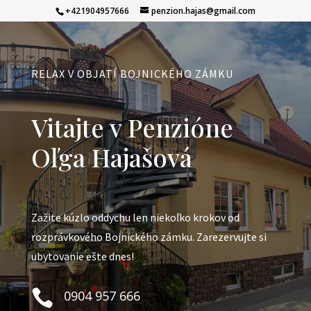
+421904957666
penzion.hajas@gmail.com
RELAX V OBJATÍ BOJNICKÉHO ZÁMKU
Vitajte v Penzióne
Oľga Hajašová
Zažite kúzlo oddychu len niekoľko krokov od
rozprávkového Bojnického zámku. Zarezervujte si
ubytovanie ešte dnes!

0904 957 666