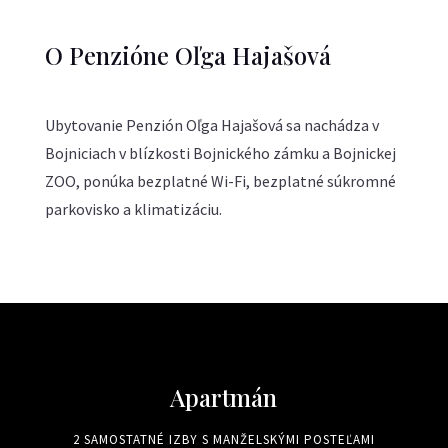
O Penzióne Oľga Hajašová
Ubytovanie Penzión Oľga Hajašová sa nachádza v
Bojniciach v blízkosti Bojnického zámku a Bojnickej
ZOO, ponúka bezplatné Wi-Fi, bezplatné súkromné
parkovisko a klimatizáciu.
Apartmán
2 SAMOSTATNÉ IZBY S MANŽELSKÝMI POSTEĽAMI