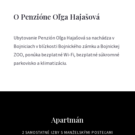
O Penzióne Oľga Hajašová
Ubytovanie Penzión Oľga Hajašová sa nachádza v
Bojniciach v blízkosti Bojnického zámku a Bojnickej
ZOO, ponúka bezplatné Wi-Fi, bezplatné súkromné
parkovisko a klimatizáciu.
Apartmán
2 SAMOSTATNÉ IZBY S MANŽELSKÝMI POSTEĽAMI