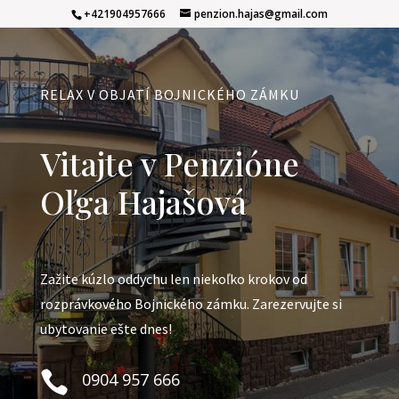
+421904957666
penzion.hajas@gmail.com
RELAX V OBJATÍ BOJNICKÉHO ZÁMKU
Vitajte v Penzióne
Oľga Hajašová
Zažite kúzlo oddychu len niekoľko krokov od
rozprávkového Bojnického zámku. Zarezervujte si
ubytovanie ešte dnes!

0904 957 666