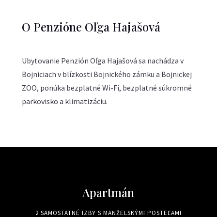
O Penzióne Oľga Hajašová
Ubytovanie Penzión Oľga Hajašová sa nachádza v
Bojniciach v blízkosti Bojnického zámku a Bojnickej
ZOO, ponúka bezplatné Wi-Fi, bezplatné súkromné
parkovisko a klimatizáciu.
Apartmán
2 SAMOSTATNÉ IZBY S MANŽELSKÝMI POSTEĽAMI