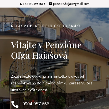
+421904957666
penzion.hajas@gmail.com
RELAX V OBJATÍ BOJNICKÉHO ZÁMKU
Vitajte v Penzióne
Oľga Hajašová
Zažite kúzlo oddychu len niekoľko krokov od
rozprávkového Bojnického zámku. Zarezervujte si
ubytovanie ešte dnes!

0904 957 666